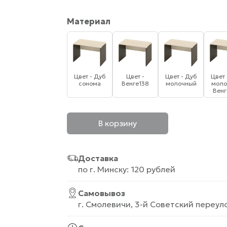
Материал
Цвет - Дуб
Цвет -
Цвет - Дуб
Цвет 
сонома
Венге138
молочный
моло
Венг
В корзину
Доставка
по г. Минску: 120 рублей
Самовывоз
г. Смолевичи, 3-й Советский переуло