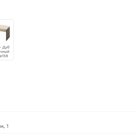
- Дуб
чный
е138
к, 1