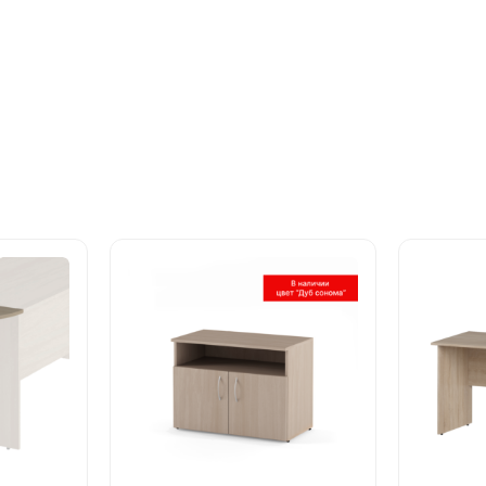
Этот
Этот
товар
товар
имеет
имеет
несколько
несколь
вариаций.
вариаци
Опции
Опции
можно
можно
выбрать
выбрат
на
на
странице
страни