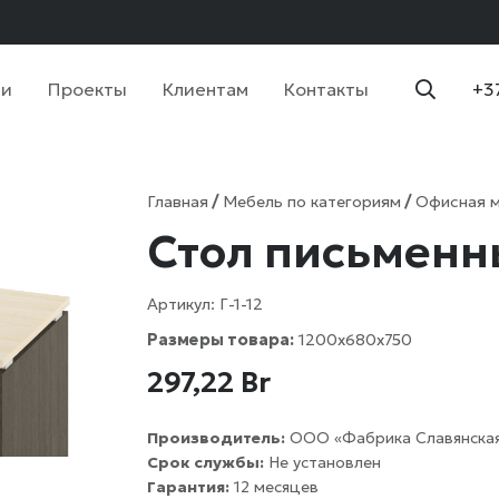
ии
Проекты
Клиентам
Контакты
+3
Главная
/
Мебель по категориям
/
Офисная 
Стол письменны
Артикул:
Г-1-12
Размеры товара:
1200х680х750
297,22
Br
Производитель:
ООО «Фабрика Славянская
Срок службы:
Не установлен
Гарантия:
12 месяцев