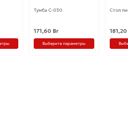
товара.
товара.
Тумба С-030
Стол пи
171,60
Br
181,2
етры
Выберите параметры
Выб