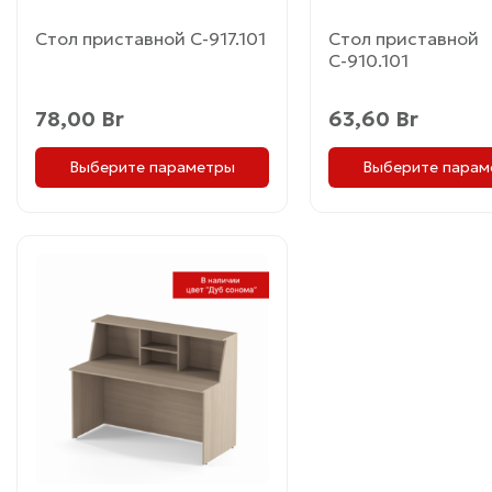
товара.
товара.
Стол приставной С-917.101
Стол приставной
С-910.101
78,00
Br
63,60
Br
Выберите параметры
Выберите парам
Этот
товар
имеет
несколько
вариаций.
Опции
можно
выбрать
на
странице