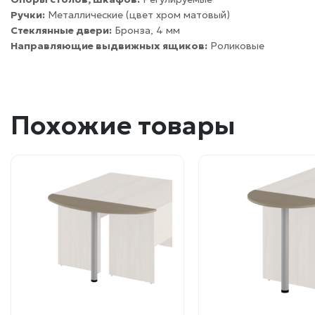
Ручки:
Металлические (цвет хром матовый)
Стеклянные двери:
Бронза, 4 мм
Направляющие выдвижных ящиков:
Роликовые
Похожие товары
Этот
Этот
товар
товар
имеет
имеет
несколько
несколько
вариаций.
вариаций.
Опции
Опции
можно
можно
выбрать
выбрать
на
на
странице
странице