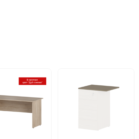
Этот
товар
имеет
ко
несколько
й.
вариаций.
Опции
можно
ь
выбрать
на
це
странице