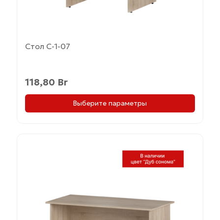
Стол С-1-07
118,80
Br
Выберите параметры
Этот
товар
имеет
несколько
вариаций.
Опции
можно