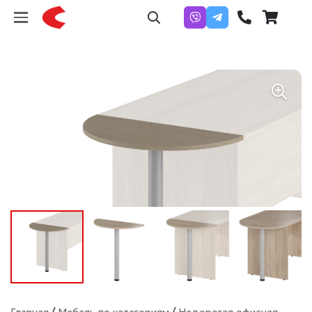
Главная
/
Мебель по категориям
/
Недорогая офисная