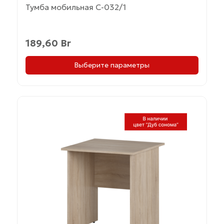
Тумба мобильная С-032/1
189,60
Br
Выберите параметры
Этот
товар
имеет
несколько
вариаций.
Опции
можно
выбрать
на
странице
товара.