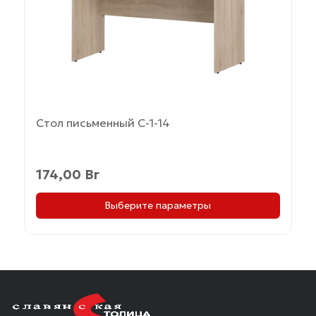
выбрать
на
странице
товара.
Стол письменный С-1-14
174,00
Br
Выберите параметры