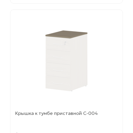
Этот
товар
имеет
несколько
вариаций.
Опции
можно
выбрать
на
странице
товара.
Крышка к тумбе приставной С-004