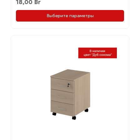
18,00
Br
Выберите параметры
Этот
товар
имеет
несколько
вариаций.
Опции
можно
выбрать
на
странице
товара.