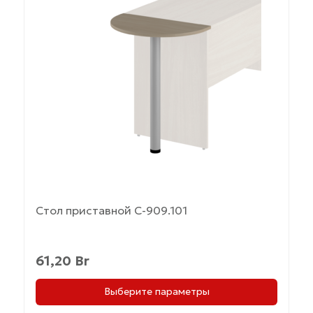
имеет
несколько
вариаций.
Опции
можно
выбрать
на
странице
товара.
Стол приставной С-909.101
61,20
Br
Выберите параметры