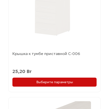
Опции
можно
выбрать
на
странице
товара.
Крышка к тумбе приставной С-006
25,20
Br
Выберите параметры
Этот
товар