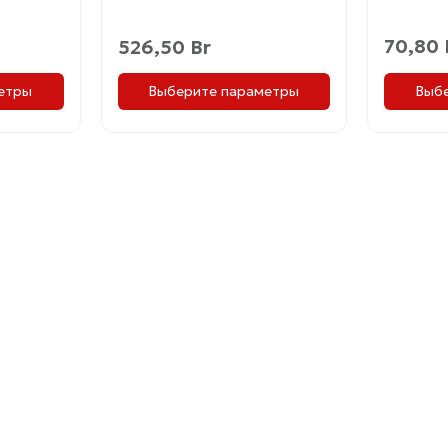
70,80
526,50
Br
етры
Выб
Выберите параметры