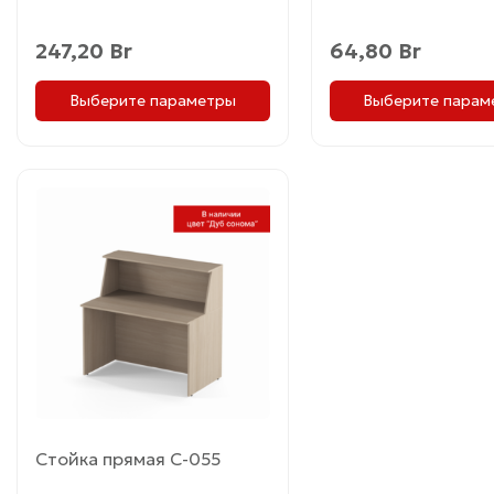
247,20
Br
64,80
Br
Выберите параметры
Выберите парам
Этот
товар
имеет
несколько
вариаций.
Опции
можно
выбрать
на
странице
товара.
Стойка прямая С-055