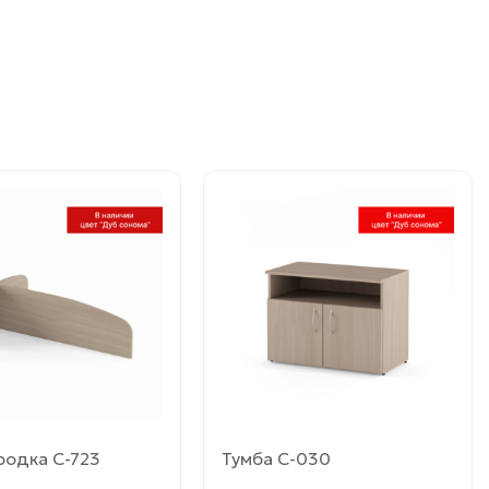
Этот
товар
имеет
ко
несколько
й.
вариаций.
Опции
можно
ь
выбрать
на
це
странице
товара.
родка С-723
Тумба С-030