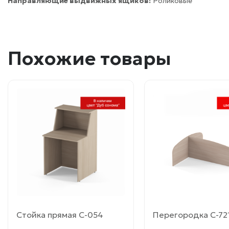
Направляющие выдвижных ящиков:
Роликовые
Похожие товары
Этот
Этот
товар
товар
имеет
имеет
несколько
несколько
вариаций.
вариаций.
Опции
Опции
можно
можно
выбрать
выбрать
на
на
странице
странице
товара.
товара.
Стойка прямая С-054
Перегородка С-72