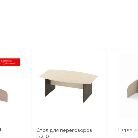
Этот
Этот
товар
товар
имеет
имеет
несколько
несколь
вариаций.
вариаци
Опции
Опции
можно
можно
выбрать
выбрат
на
на
странице
страни
товара.
товара.
1
Перего
Стол для переговоров
Г-210