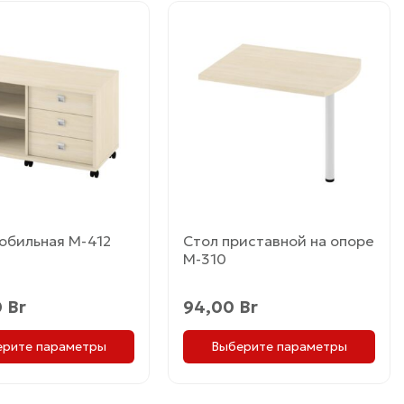
Этот
товар
имеет
ко
несколько
й.
вариаций.
Опции
можно
ь
выбрать
на
це
странице
товара.
обильная М-412
Стол приставной на опоре
М-310
0
Br
94,00
Br
ерите параметры
Выберите параметры