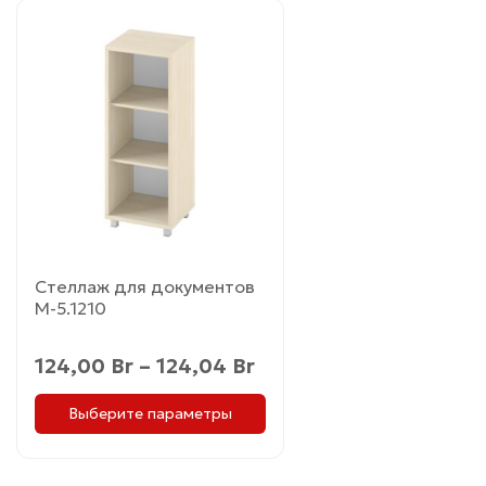
Этот
товар
имеет
несколько
вариаций.
Опции
можно
выбрать
на
странице
товара.
Стеллаж для документов
М-5.1210
Диапазон
124,00
Br
–
124,04
Br
цен:
Выберите параметры
124,00 Br
–
124,04 Br