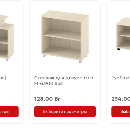
Этот
Этот
товар
товар
имеет
имеет
несколько
несколь
вариаций.
вариаци
Опции
Опции
можно
можно
выбрать
выбрат
на
на
странице
страни
товара.
товара.
ая)
Стеллаж для документов
Тумба м
М-6.900.853
128,00
Br
234,0
етры
Выберите параметры
Выб