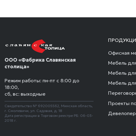
ПРОДУКЦИ
Офисная ме
ООО «Фабрика Славянская
Мебель для
столица»
Мебель для
Режим работы: пн-пт с 8:00 до
Мебель для
18:00,
Переговор
сб, вс: выходные
Проекты п
Свидетельство № 692005562, Минская область,
г. Смолевичи, ул. Садовая, д. 18
Девелопер
Дата регистрации в Торговом реестре РБ: 06-03-
2018 г.