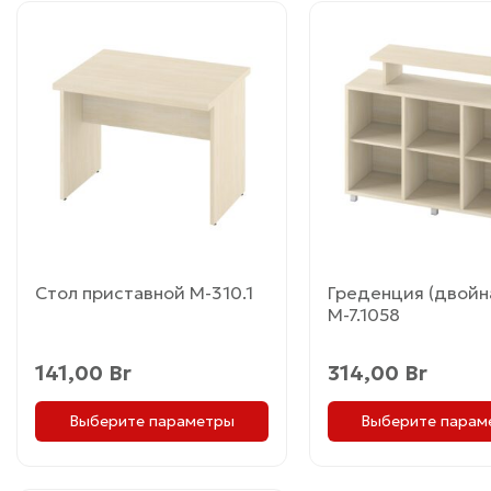
Этот
Этот
товар
товар
имеет
имеет
несколько
несколько
вариаций.
вариаций.
Опции
Опции
можно
можно
выбрать
выбрать
на
на
странице
странице
товара.
товара.
Стол приставной М-310.1
Греденция (двойн
М-7.1058
141,00
Br
314,00
Br
Выберите параметры
Выберите парам