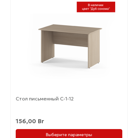
товар
имеет
несколько
вариаций.
Опции
можно
выбрать
на
странице
товара.
Стол письменный С-1-12
156,00
Br
Выберите параметры