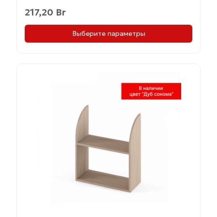
217,20
Br
Выберите параметры
Этот
товар
имеет
несколько
вариаций.
Опции
можно
выбрать
на
странице
товара.