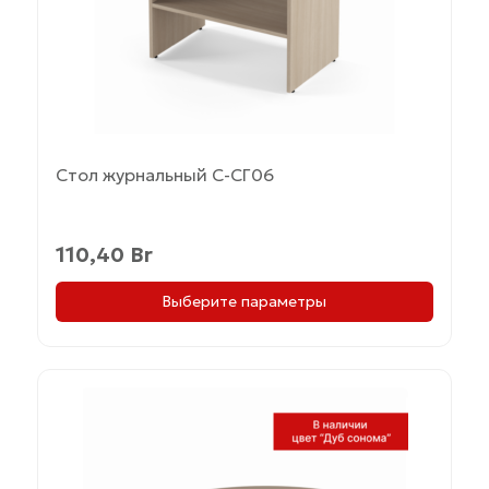
на
странице
товара.
Стол журнальный С-СГ06
110,40
Br
Выберите параметры
Этот
товар
имеет
несколько