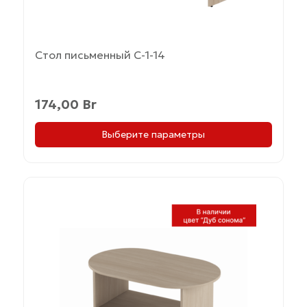
Стол письменный С-1-14
174,00
Br
Выберите параметры
Этот
товар
имеет
несколько
вариаций.
Опции
можно
выбрать