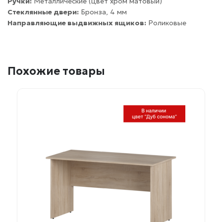
Ручки:
Металлические (цвет хром матовый)
Стеклянные двери:
Бронза, 4 мм
Направляющие выдвижных ящиков:
Роликовые
Похожие товары
Этот
товар
имеет
несколько
вариаций.
Опции
можно
выбрать
на
странице
товара.