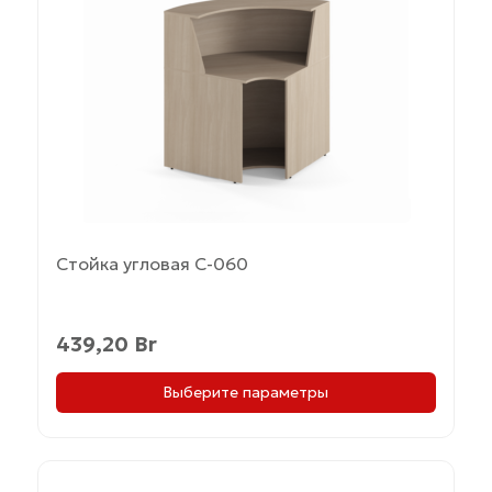
вариаций.
Опции
можно
выбрать
на
странице
товара.
Стойка угловая С-060
439,20
Br
Выберите параметры
Этот