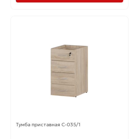
Этот
товар
имеет
несколько
вариаций.
Опции
можно
выбрать
на
странице
товара.
Тумба приставная С-035/1