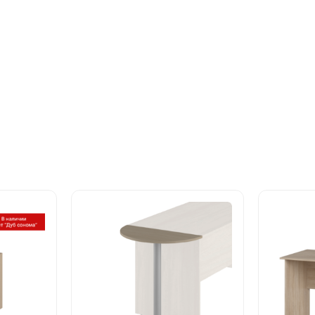
Этот
Этот
товар
товар
имеет
имеет
несколько
несколь
вариаций.
вариаци
Опции
Опции
можно
можно