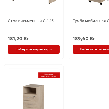
выбрать
выбрать
на
на
странице
странице
товара.
товара.
Стол письменный С-1-15
Тумба мобильная С
181,20
Br
189,60
Br
Выберите параметры
Выберите парам
Этот
товар
имеет
несколько
вариаций.
Опции
можно
выбрать