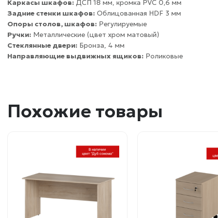
Каркасы шкафов:
ДСП 18 мм, кромка PVC 0,6 мм
Задние стенки шкафов:
Облицованная HDF 3 мм
Опоры столов, шкафов:
Регулируемые
Ручки:
Металлические (цвет хром матовый)
Стеклянные двери:
Бронза, 4 мм
Направляющие выдвижных ящиков:
Роликовые
Похожие товары
Этот
Этот
товар
товар
имеет
имеет
несколько
несколько
вариаций.
вариаций.
Опции
Опции
можно
можно