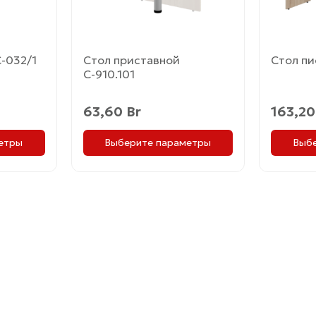
выбрать
выбрат
на
на
странице
страни
товара.
товара.
Стол приставной
-032/1
Стол пи
С-910.101
63,60
Br
163,2
Выберите параметры
етры
Выб