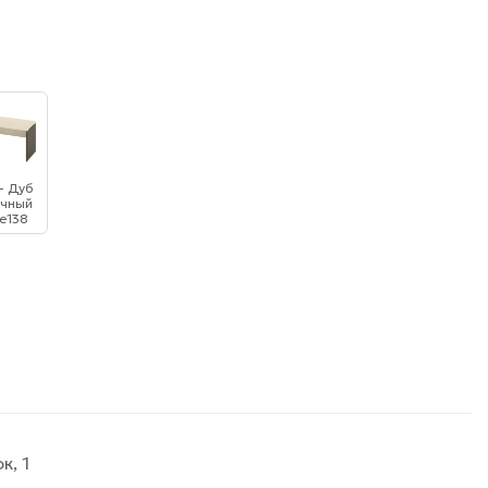
- Дуб
чный
е138
к, 1