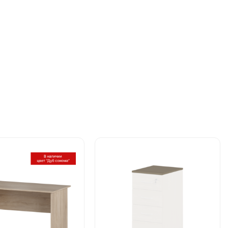
Этот
товар
имеет
ко
несколько
й.
вариаций.
Опции
можно