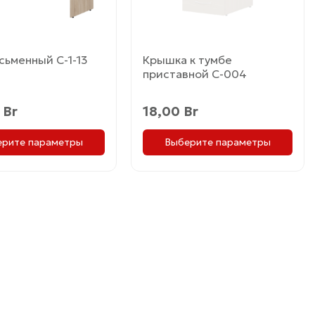
ь
выбрать
на
це
странице
товара.
Крышка к тумбе
сьменный С-1-13
приставной С-004
18,00
Br
0
Br
Выберите параметры
ерите параметры