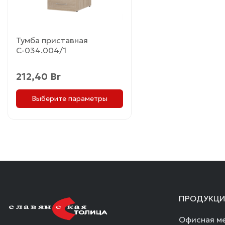
на
странице
товара.
Тумба приставная
С-034.004/1
212,40
Br
Выберите параметры
ПРОДУКЦИ
Офисная ме