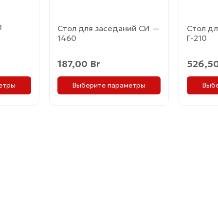
странице
страни
товара.
товара.
1
Стол для заседаний СИ —
Стол дл
1460
Г-210
187,00
Br
526,5
етры
Выберите параметры
Выб