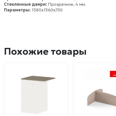
Стеклянные двери:
Прозрачное, 4 мм.
Параметры:
1380х1360х750
Похожие товары
Этот
Этот
товар
товар
имеет
имеет
несколько
несколько
вариаций.
вариаций.
Опции
Опции
можно
можно
выбрать
выбрать
на
на