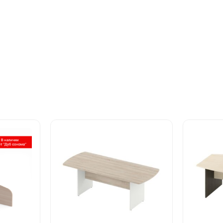
Этот
Этот
товар
товар
имеет
имеет
несколько
несколь
вариаций.
вариаци
Опции
Опции
можно
можно
выбрать
выбрат
на
на