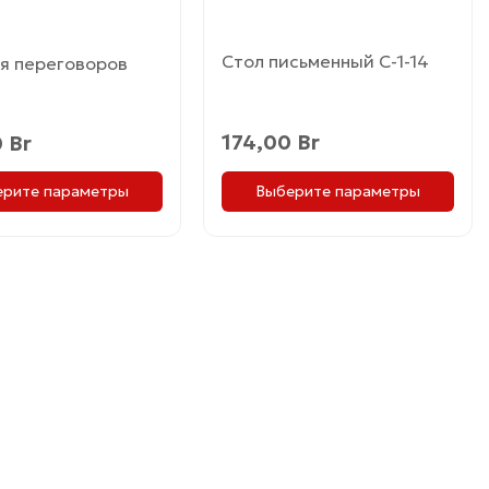
це
странице
товара.
Стол письменный С-1-14
я переговоров
174,00
Br
0
Br
Выберите параметры
ерите параметры