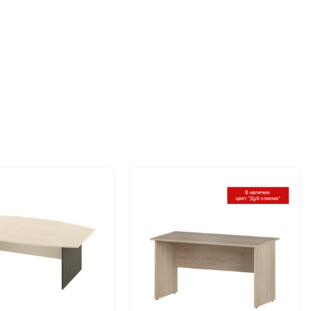
Этот
товар
имеет
ко
несколько
й.
вариаций.
Опции
можно
ь
выбрать
на