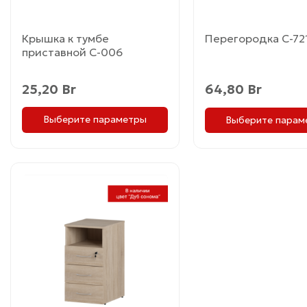
странице
странице
товара.
товара.
Крышка к тумбе
Перегородка С-72
приставной С-006
25,20
Br
64,80
Br
Выберите параметры
Выберите парам
Этот
товар
имеет
несколько
вариаций.
Опции
можно
выбрать
на