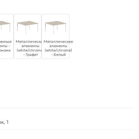
янные
Металлические
Металлические
нты -
элементы
элементы
онома
(white/chrome)
(white/chrome)
- Графит
- Белый
к, 1