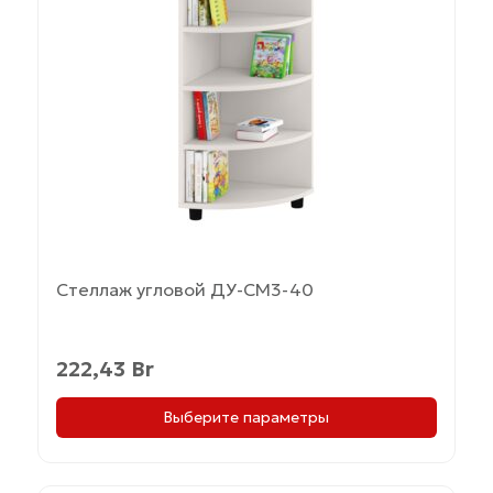
несколько
вариаций.
Опции
можно
выбрать
на
странице
товара.
Стеллаж угловой ДУ-СМ3-40
222,43
Br
Выберите параметры