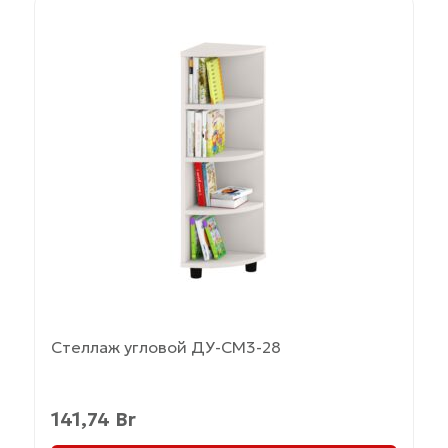
Этот
товар
имеет
несколько
вариаций.
Опции
можно
выбрать
на
странице
товара.
Стеллаж угловой ДУ-СМ3-28
141,74
Br