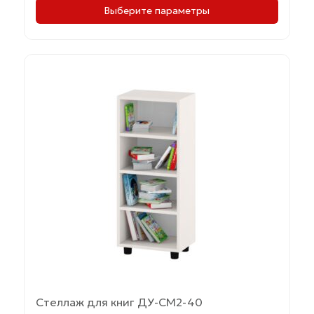
Выберите параметры
Этот
товар
имеет
несколько
вариаций.
Опции
можно
выбрать
на
странице
товара.
Стеллаж для книг ДУ-СМ2-40