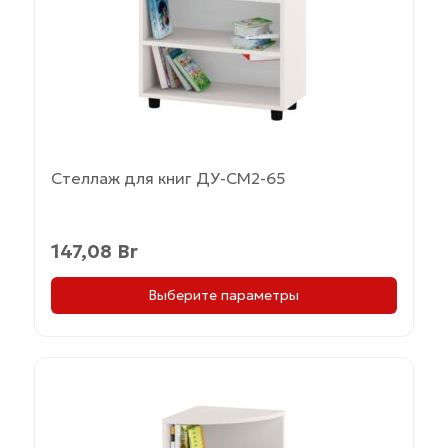
выбрать
на
странице
товара.
Стеллаж для книг ДУ-СМ2-65
147,08
Br
Выберите параметры
Этот
товар
имеет