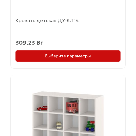
Кровать детская ДУ-КЛ14
309,23
Br
Выберите параметры
Этот
товар
имеет
несколько
вариаций.
Опции
можно
выбрать