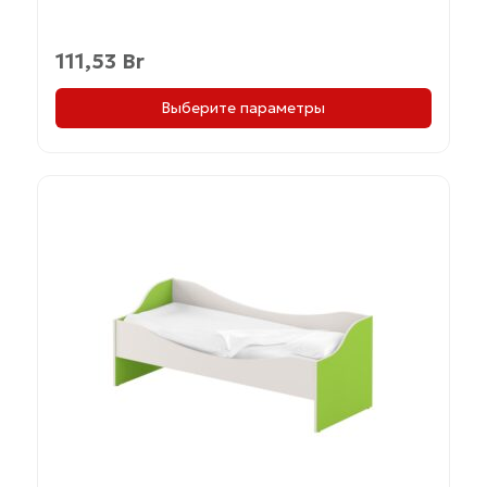
111,53
Br
Выберите параметры
Этот
товар
имеет
несколько
вариаций.
Опции
можно
выбрать
на
странице
товара.