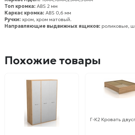
Топ кромка:
ABS 2 мм
Каркас кромка:
ABS 0,6 мм
Ручки:
хром, хром матовый.
Направляющие выдвижных ящиков:
роликовые, ш
Похожие товары
Этот
Этот
товар
товар
имеет
имеет
несколько
несколько
вариаций.
вариаций.
Опции
Опции
Г-К2 Кровать двус
можно
можно
выбрать
выбрать
на
на