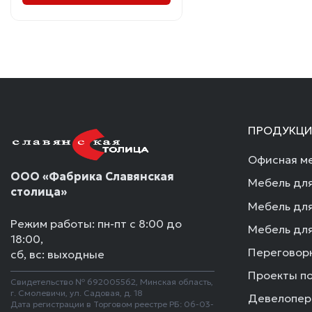
ПРОДУКЦИ
Офисная ме
ООО «Фабрика Славянская
Мебель для
столица»
Мебель для
Режим работы: пн-пт с 8:00 до
Мебель для
18:00,
Переговор
сб, вс: выходные
Проекты п
Свидетельство № 692005562, Минская область,
г. Смолевичи, ул. Садовая, д. 18
Девелопер
Дата регистрации в Торговом реестре РБ: 06-03-