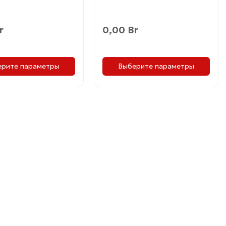
це
странице
товара.
0,00
Br
r
ерите параметры
Выберите параметры