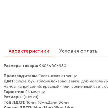
Характеристики
Условия оплаты
Размеры товара:
960*400*980
Производитель:
Славянская столица
Цвет:
ольха, бук, яблоня локарно, венге, дуб молочны
мамба, капри синий, красный чили, солнечный свет, ор
Гарантия:
24 месяца
Размеры:
(ШхГхВ)
Топ ЛДСП:
16мм, 18мм,25мм,36мм
Каркас ЛДСП:
16мм,18мм,25мм,36мм