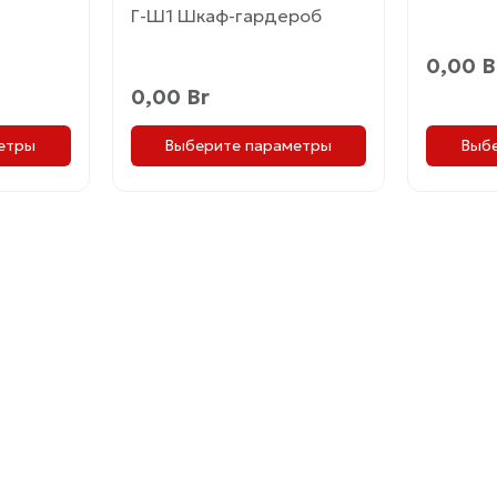
Г-Ш1 Шкаф-гардероб
странице
страни
товара.
товара.
0,00
B
0,00
Br
Выб
етры
Выберите параметры