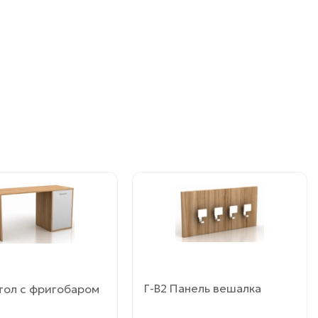
Этот
товар
имеет
ко
несколько
й.
вариаций.
Опции
можно
Г-В2 Панель вешалка
тол с фригобаром
ь
выбрать
на