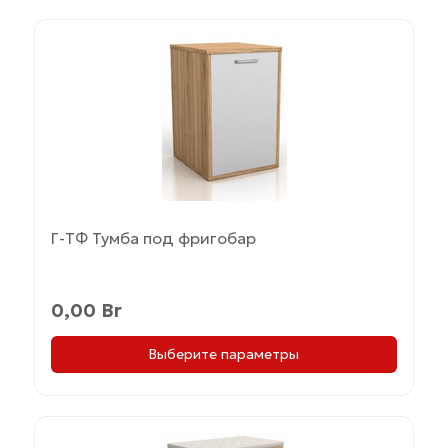
Этот
товар
имеет
несколько
вариаций.
Опции
можно
выбрать
на
Г-ТФ Тумба под фригобар
странице
товара.
0,00
Br
Выберите параметры
Этот