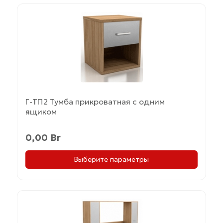
Этот
товар
имеет
несколько
вариаций.
Опции
можно
выбрать
Г-ТП2 Тумба прикроватная с одним
на
ящиком
странице
товара.
0,00
Br
Выберите параметры
Этот
товар