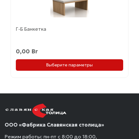
товар
имеет
несколько
вариаций.
Г-Б Банкетка
Опции
можно
выбрать
0,00
Br
на
странице
Выберите параметры
товара.
ООО «Фабрика Славянская столица»
Режим работы: пн-пт с 8:00 до 18:00,