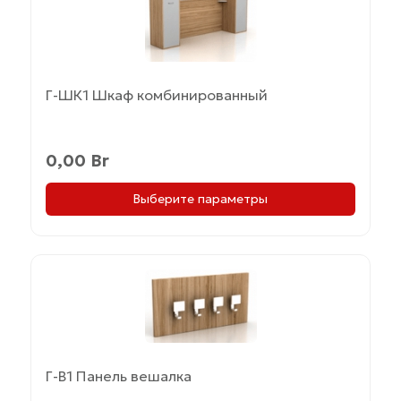
имеет
несколько
вариаций.
Опции
можно
Г-ШК1 Шкаф комбинированный
выбрать
на
странице
0,00
Br
товара.
Выберите параметры
Этот
товар
имеет
несколько
вариаций.
Г-В1 Панель вешалка
Опции
можно